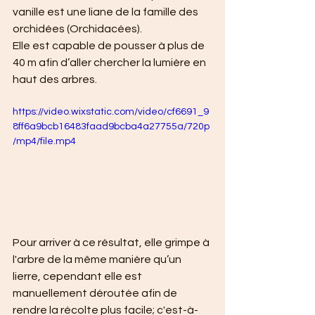
vanille est une liane de la famille des 
orchidées (Orchidacées). 
Elle est capable de pousser à plus de 
40 m afin d’aller chercher la lumière en 
haut des arbres. 
https://video.wixstatic.com/video/cf6691_9
8ff6a9bcb16483faad9bcba4a27755a/720p
/mp4/file.mp4
Pour arriver à ce résultat, elle grimpe à 
l'arbre de la même manière qu’un 
lierre, cependant elle est 
manuellement déroutée afin de 
rendre la récolte plus facile; c'est-à- 