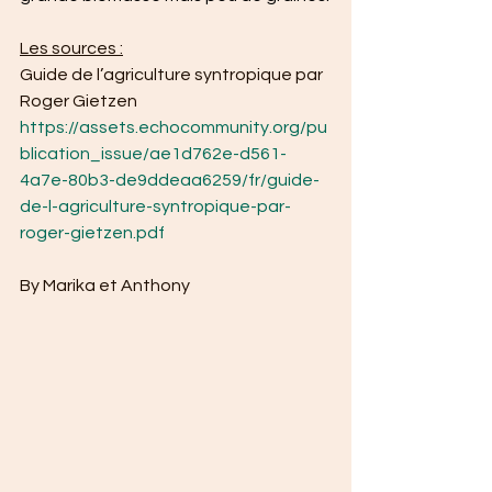
Les sources :
Guide de l’agriculture syntropique par 
Roger Gietzen
https://assets.echocommunity.org/pu
blication_issue/ae1d762e-d561-
4a7e-80b3-de9ddeaa6259/fr/guide-
de-l-agriculture-syntropique-par-
roger-gietzen.pdf
By Marika et Anthony