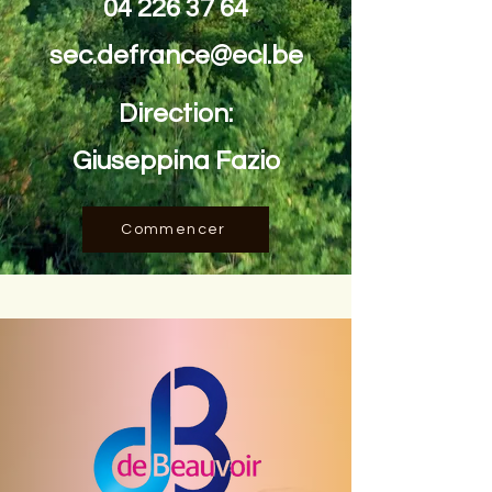
04 226 37 64
sec.defrance@ecl.be
Direction:
Giuseppina Fazio
Commencer