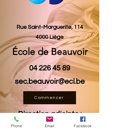
Rue Saint-Marguerite, 114
4000 Liège
École de Beauvoir
04 226 45 89
sec.beauvoir@ecl.be
Commencer
Direction adjointe :
Phone
Email
Facebook
Michelle Paquot